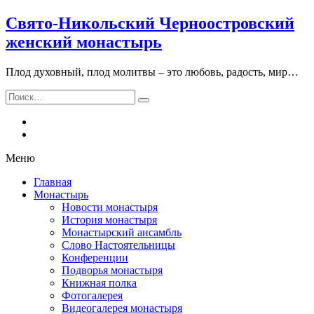
Свято-Никольский Черноостровский
женский монастырь
Плод духовный, плод молитвы – это любовь, радость, мир…
Искать:
Поиск
Меню
Главная
Монастырь
Новости монастыря
История монастыря
Монастырский ансамбль
Слово Настоятельницы
Конференции
Подворья монастыря
Книжная полка
Фотогалерея
Видеогалерея монастыря