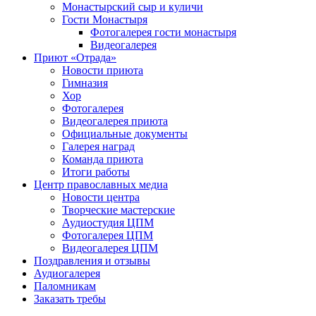
Монастырский сыр и куличи
Гости Монастыря
Фотогaлерея гости монастыря
Видеогалерея
Приют «Отрада»
Новости приюта
Гимназия
Хор
Фотогалерея
Видеогалерея приюта
Официальные документы
Галерея наград
Команда приюта
Итоги работы
Центр православных медиа
Новости центра
Творческие мастерские
Аудиостудия ЦПМ
Фотогалерея ЦПМ
Видеогалерея ЦПМ
Поздравления и отзывы
Аудиогалерея
Паломникам
Заказать требы