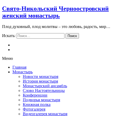
Свято-Никольский Черноостровский
женский монастырь
Плод духовный, плод молитвы – это любовь, радость, мир…
Искать:
Поиск
Меню
Главная
Монастырь
Новости монастыря
История монастыря
Монастырский ансамбль
Слово Настоятельницы
Конференции
Подворья монастыря
Книжная полка
Фотогалерея
Видеогалерея монастыря