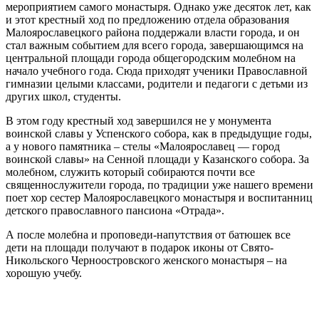
мероприятием самого монастыря. Однако уже десяток лет, как
и этот крестный ход по предложению отдела образования
Малоярославецкого района поддержали власти города, и он
стал важным событием для всего города, завершающимся на
центральной площади города общегородским молебном на
начало учебного года. Сюда приходят ученики Православной
гимназии целыми классами, родители и педагоги с детьми из
других школ, студенты.
В этом году крестный ход завершился не у монумента
воинской славы у Успенского собора, как в предыдущие годы,
а у нового памятника – стелы «Малоярославец — город
воинской славы» на Сенной площади у Казанского собора. За
молебном, служить который собираются почти все
священнослужители города, по традиции уже нашего времени
поет хор сестер Малоярославецкого монастыря и воспитанниц
детского православного пансиона «Отрада».
А после молебна и проповеди-напутствия от батюшек все
дети на площади получают в подарок иконы от Свято-
Никольского Черноостровского женского монастыря – на
хорошую учебу.