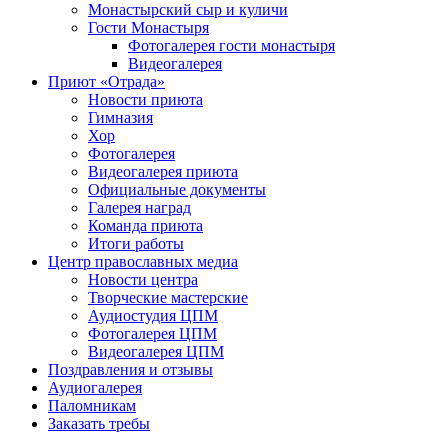
Монастырский сыр и куличи
Гости Монастыря
Фотогaлерея гости монастыря
Видеогалерея
Приют «Отрада»
Новости приюта
Гимназия
Хор
Фотогалерея
Видеогалерея приюта
Официальные документы
Галерея наград
Команда приюта
Итоги работы
Центр православных медиа
Новости центра
Творческие мастерские
Аудиостудия ЦПМ
Фотогалерея ЦПМ
Видеогалерея ЦПМ
Поздравления и отзывы
Аудиогалерея
Паломникам
Заказать требы