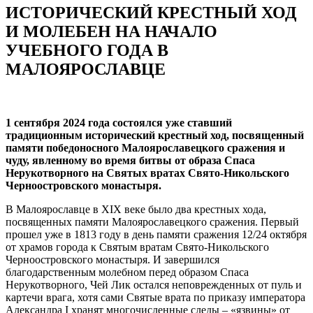
ИСТОРИЧЕСКИЙ КРЕСТНЫЙ ХОД
И МОЛЕБЕН НА НАЧАЛО
УЧЕБНОГО ГОДА В
МАЛОЯРОСЛАВЦЕ
1 сентября 2024 года состоялся уже ставший
традиционным исторический крестный ход, посвященный
памяти победоносного Малоярославецкого сражения и
чуду, явленному во время битвы от образа Спаса
Нерукотворного на Святых вратах Свято-Никольского
Черноостровского монастыря.
В Малоярославце в XIX веке было два крестных хода,
посвященных памяти Малоярославецкого сражения. Первый
прошел уже в 1813 году в день памяти сражения 12/24 октября
от храмов города к Святым вратам Свято-Никольского
Черноостровского монастыря. И завершился
благодарственным молебном перед образом Спаса
Нерукотворного, Чей Лик остался неповрежденных от пуль и
картечи врага, хотя сами Святые врата по приказу императора
Александра I хранят многочисленные следы – «язвины» от