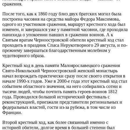
сражения.
После того, как к 1860 году близ двух братских могил была
построена часовня на средства майора Федора Максимова,
одного из участников сражения, маршрут крестного хода был
изменен, и завершался уже у памятной часовни, где проходила
панихида о упокоении павших в сражении воинов. А к
Святым вратам Черноостровской обители крестный ход стал
проходить в праздник Спаса Нерукотворного 29 августа, и по-
прежнему завершаться благодарственным молебном у
чудотворного образа.
Крестный ход в день памяти Малоярославецкого сражения
Свято-Никольский Черноостровский женский монастырь
начал возрождать практически сразу после своего открытия в
начале 1990-х годов. Уже в 2000-е года этот крестный ход стал
событием областного значения, на него собирались сотни и
тысячи людей, чтобы почтить память героев-воинов 1812
года. Проводился большой исторический фестиваль с
реконструкцией, приезжали представители региональных и
федеральных властей, гости из-за рубежа, в том числе из
Франции.
Второй крестный ход, как более связанный именно с
историей обители, долгое время в большей степени был