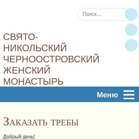
Искать:
По
СВЯТО-
НИКОЛЬСКИЙ
ЧЕРНООСТРОВСКИЙ
ЖЕНСКИЙ
МОНАСТЫРЬ
Плод духовный, плод молитвы – это любовь, радость,
Меню
мир…
Заказать требы
Добрый день!