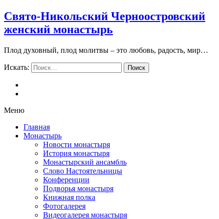
Свято-Никольский Черноостровский
женский монастырь
Плод духовный, плод молитвы – это любовь, радость, мир…
Искать:
Поиск
Меню
Главная
Монастырь
Новости монастыря
История монастыря
Монастырский ансамбль
Слово Настоятельницы
Конференции
Подворья монастыря
Книжная полка
Фотогалерея
Видеогалерея монастыря