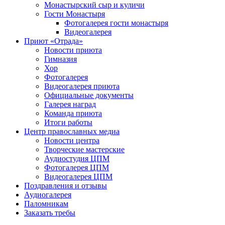
Монастырский сыр и куличи
Гости Монастыря
Фотогaлерея гости монастыря
Видеогалерея
Приют «Отрада»
Новости приюта
Гимназия
Хор
Фотогалерея
Видеогалерея приюта
Официальные документы
Галерея наград
Команда приюта
Итоги работы
Центр православных медиа
Новости центра
Творческие мастерские
Аудиостудия ЦПМ
Фотогалерея ЦПМ
Видеогалерея ЦПМ
Поздравления и отзывы
Аудиогалерея
Паломникам
Заказать требы