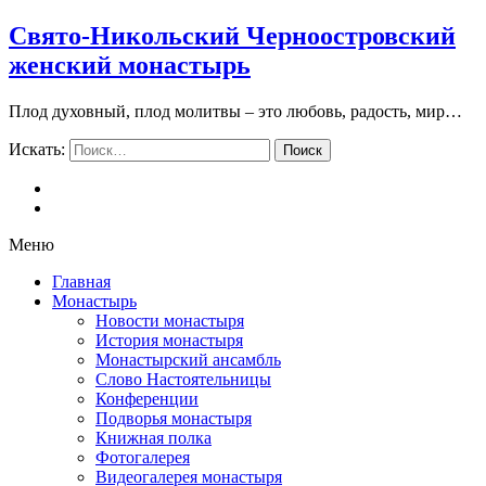
Свято-Никольский Черноостровский
женский монастырь
Плод духовный, плод молитвы – это любовь, радость, мир…
Искать:
Поиск
Меню
Главная
Монастырь
Новости монастыря
История монастыря
Монастырский ансамбль
Слово Настоятельницы
Конференции
Подворья монастыря
Книжная полка
Фотогалерея
Видеогалерея монастыря