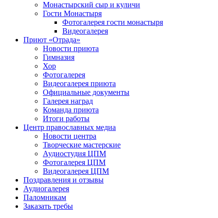
Монастырский сыр и куличи
Гости Монастыря
Фотогaлерея гости монастыря
Видеогалерея
Приют «Отрада»
Новости приюта
Гимназия
Хор
Фотогалерея
Видеогалерея приюта
Официальные документы
Галерея наград
Команда приюта
Итоги работы
Центр православных медиа
Новости центра
Творческие мастерские
Аудиостудия ЦПМ
Фотогалерея ЦПМ
Видеогалерея ЦПМ
Поздравления и отзывы
Аудиогалерея
Паломникам
Заказать требы