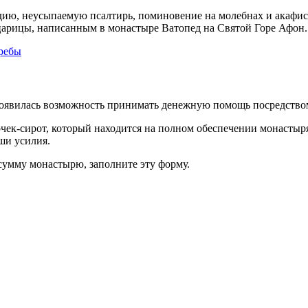
дию, неусыпаемую псалтирь, поминовение на молебнах и акафист
арицы, написанным в монастыре Ватопед на Святой Горе Афон.
требы
появилась возможность принимать денежную помощь посредство
очек-сирот, который находится на полном обеспечении монастыр
ши усилия.
 сумму монастырю, заполните эту форму.