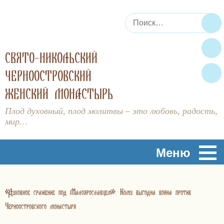
Искать:
По
СВЯТО-НИКОЛЬСКИЙ
ЧЕРНООСТРОВСКИЙ
ЖЕНСКИЙ МОНАСТЫРЬ
Плод духовный, плод молитвы – это любовь, радость,
мир…
Меню
«Духовное сражение под Малоярославцем»: Кому выгодна война против
Черноостровского монастыря