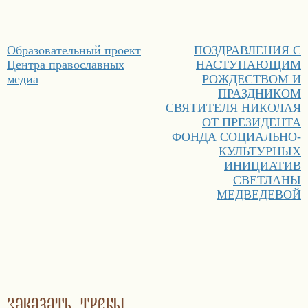
Навигация
Предыдущая
Следующая
Образовательный проект
ПОЗДРАВЛЕНИЯ С
по
запись:
запись:
Центра православных
НАСТУПАЮЩИМ
записям
медиа
РОЖДЕСТВОМ И
ПРАЗДНИКОМ
СВЯТИТЕЛЯ НИКОЛАЯ
ОТ ПРЕЗИДЕНТА
ФОНДА СОЦИАЛЬНО-
КУЛЬТУРНЫХ
ИНИЦИАТИВ
СВЕТЛАНЫ
МЕДВЕДЕВОЙ
Заказать требы