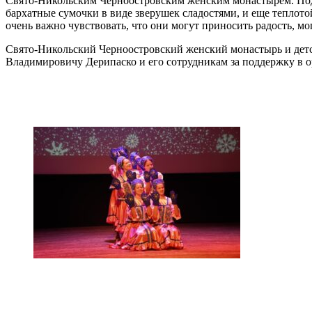
Свято-Никольским Черноостровским женским монастырем. Под
бархатные сумочки в виде зверушек сладостями, и еще теплот
очень важно чувствовать, что они могут приносить радость, м
Свято-Никольский Черноостровский женский монастырь и дет
Владимировичу Дерипаско и его сотрудникам за поддержку в о