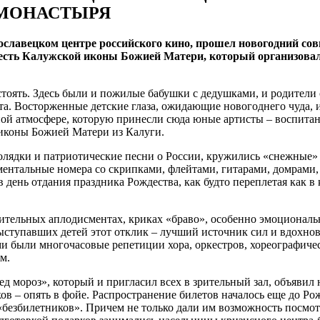
 МОНАСТЫРЯ
ярославецком центре российского кино, прошел новогодний с
есть Калужской иконы Божией Матери, который организова
тоять. Здесь были и пожилые бабушки с дедушками, и родители 
а. Восторженные детские глаза, ожидающие новогоднего чуда, 
чной атмосфере, которую принесли сюда юные артисты – воспита
иконы Божией Матери из Калуги.
олядки и патриотические песни о России, кружились «снежные» 
ентальные номера со скрипками, флейтами, гитарами, домрами,
в день отдания праздника Рождества, как будто переплетая как 
тельных аплодисментах, криках «браво», особенно эмоциональн
ступавших детей этот отклик – лучший источник сил и вдохнове
ми были многочасовые репетиции хора, оркестров, хореографиче
м.
д мороз», который и пригласил всех в зрительный зал, объявил 
ков – опять в фойе. Распространение билетов началось еще до Ро
«безбилетников». Причем не только дали им возможность посмот