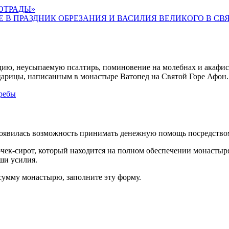
ОТРАДЫ»
 В ПРАЗДНИК ОБРЕЗАНИЯ И ВАСИЛИЯ ВЕЛИКОГО В 
дию, неусыпаемую псалтирь, поминовение на молебнах и акафист
арицы, написанным в монастыре Ватопед на Святой Горе Афон.
требы
появилась возможность принимать денежную помощь посредство
очек-сирот, который находится на полном обеспечении монастыр
ши усилия.
 сумму монастырю, заполните эту форму.