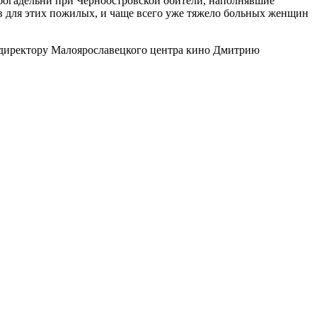
богадельни при Черноостровской обители, наполнявшие
ов для этих пожилых, и чаще всего уже тяжело больных женщин
 директору Малоярославецкого центра кино Дмитрию