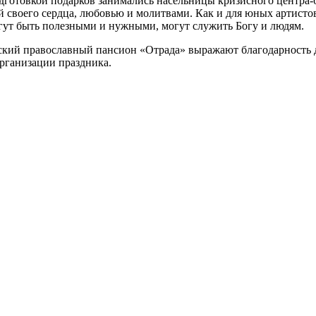
готовкой подарков занимались насельницы кризисного центра-
ой своего сердца, любовью и молитвами. Как и для юных артист
огут быть полезными и нужными, могут служить Богу и людям.
ский православный пансион «Отрада» выражают благодарность
рганизации праздника.