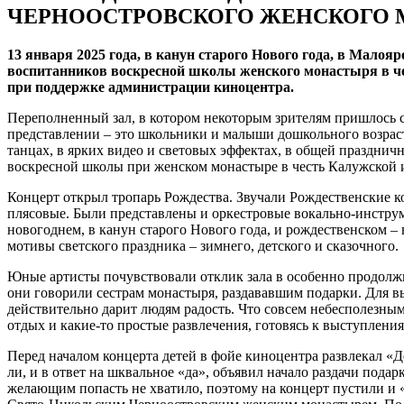
ЧЕРНООСТРОВСКОГО ЖЕНСКОГО
13 января 2025 года, в канун старого Нового года, в Мало
воспитанников воскресной школы женского монастыря в ч
при поддержке администрации киноцентра.
Переполненный зал, в котором некоторым зрителям пришлось с
представлении – это школьники и малыши дошкольного возраст
танцах, в ярких видео и световых эффектах, в общей праздни
воскресной школы при женском монастыре в честь Калужской 
Концерт открыл тропарь Рождества. Звучали Рождественские к
плясовые. Были представлены и оркестровые вокально-инструм
новогоднем, в канун старого Нового года, и рождественском – 
мотивы светского праздника – зимнего, детского и сказочного.
Юные артисты почувствовали отклик зала в особенно продолжи
они говорили сестрам монастыря, раздававшим подарки. Для вы
действительно дарит людям радость. Что совсем небесполезны
отдых и какие-то простые развлечения, готовясь к выступления
Перед началом концерта детей в фойе киноцентра развлекал «Де
ли, и в ответ на шквальное «да», объявил начало раздачи подар
желающим попасть не хватило, поэтому на концерт пустили и 