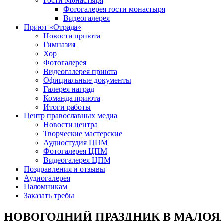
Гости Монастыря
Фотогaлерея гости монастыря
Видеогалерея
Приют «Отрада»
Новости приюта
Гимназия
Хор
Фотогалерея
Видеогалерея приюта
Официальные документы
Галерея наград
Команда приюта
Итоги работы
Центр православных медиа
Новости центра
Творческие мастерские
Аудиостудия ЦПМ
Фотогалерея ЦПМ
Видеогалерея ЦПМ
Поздравления и отзывы
Аудиогалерея
Паломникам
Заказать требы
НОВОГОДНИЙ ПРАЗДНИК В МАЛО