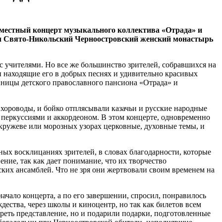
овместный концерт музыкального коллектива «Отрада» и
л Свято-Никольский Черноостровский женский монастырь
с учителями. Но все же большинство зрителей, собравшихся на
и находящие его в добрых песнях и удивительно красивых
нницы детского православного пансиона «Отрада» и
хороводы, и бойко отплясывали казачьи и русские народные
 перкуссиями и аккордеоном. В этом концерте, одновременно
в кружеве или морозных узорах церковные, духовные темы, и
ых восклицаниях зрителей, в словах благодарности, которые
ние, так как дает понимание, что их творчество
ских ансамблей. Что не зря они жертвовали своим временем на
начало концерта, а по его завершении, спросил, понравилось
ждества, через школы и киноцентр, но так как билетов всем
реть представление, но и подарили подарки, подготовленные