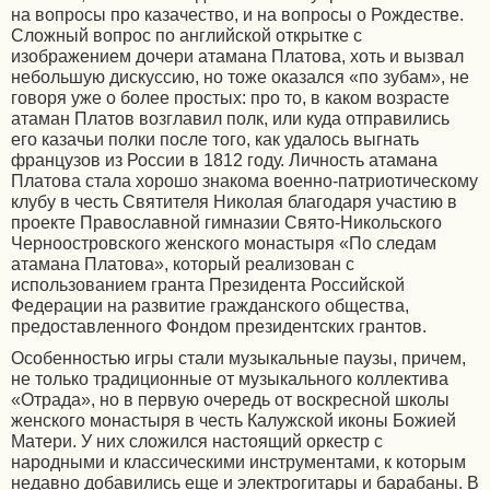
на вопросы про казачество, и на вопросы о Рождестве.
Сложный вопрос по английской открытке с
изображением дочери атамана Платова, хоть и вызвал
небольшую дискуссию, но тоже оказался «по зубам», не
говоря уже о более простых: про то, в каком возрасте
атаман Платов возглавил полк, или куда отправились
его казачьи полки после того, как удалось выгнать
французов из России в 1812 году. Личность атамана
Платова стала хорошо знакома военно-патриотическому
клубу в честь Святителя Николая благодаря участию в
проекте Православной гимназии Свято-Никольского
Черноостровского женского монастыря «По следам
атамана Платова», который реализован с
использованием гранта Президента Российской
Федерации на развитие гражданского общества,
предоставленного Фондом президентских грантов.
Особенностью игры стали музыкальные паузы, причем,
не только традиционные от музыкального коллектива
«Отрада», но в первую очередь от воскресной школы
женского монастыря в честь Калужской иконы Божией
Матери. У них сложился настоящий оркестр с
народными и классическими инструментами, к которым
недавно добавились еще и электрогитары и барабаны. В