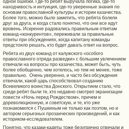
одной ошибки. Где-то ребят выручала логика, где-то
находчивость и интуиция, где-то уверенные знания по
основам православной культуры и истории казачества.
Более того, можно было заметить, что ребята болели
друг за друга, и когда стало понятно, что они все идут
вровень. Искренне радовались правильным ответам
команд-«конкурентов», переживали за правильные
ответы при обсуждениях, когда капитану команды
предстояло решать, кто будет давать ответ на вопрос.
Ребята из двух команд от калужского «особого
православного отряда разведки» с большим увлечением
отвечали на вопросы про казачества, может быть, чуть
более обобщенно, чем хотелось, но тем не менее, тоже
правильно. Очень уверенно, и часто без обсуждения
отвечали, какой царь способствовал созданию
Всевеликого воинства Донского. Открытием стало, что
среди ребят были те, кто недавно смотрел экранизации
повести «Ночь перед Рождеством», причем и
дореволюционную, и советскую, и те, кто уже
познакомился с Пушкиным не только как поэтом, но и
автором серьезных прозаических произведений, и как
историком-исследователем.
Понятно, что казаки-кадеты тоже безупречно отвечали и