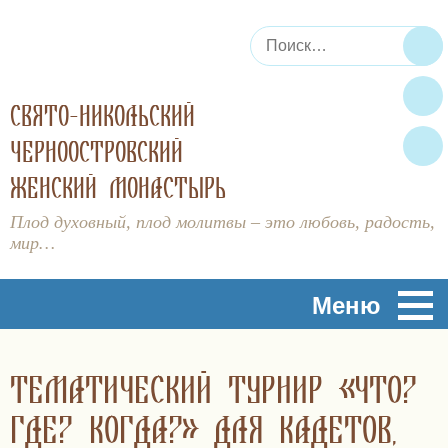
Искать:
По
СВЯТО-НИКОЛЬСКИЙ
ЧЕРНООСТРОВСКИЙ
ЖЕНСКИЙ МОНАСТЫРЬ
Плод духовный, плод молитвы – это любовь, радость,
мир…
Меню
ТЕМАТИЧЕСКИЙ ТУРНИР «ЧТО?
ГДЕ? КОГДА?» ДЛЯ КАДЕТОВ,