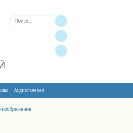
Искать:
Поиск
Й
зывы
Аудиогалерея
 любовь, радость, мир…
 изображение