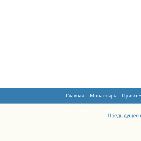
Главная
Монастырь
Приют 
Паломникам
Заказать требы
Предыдущее 