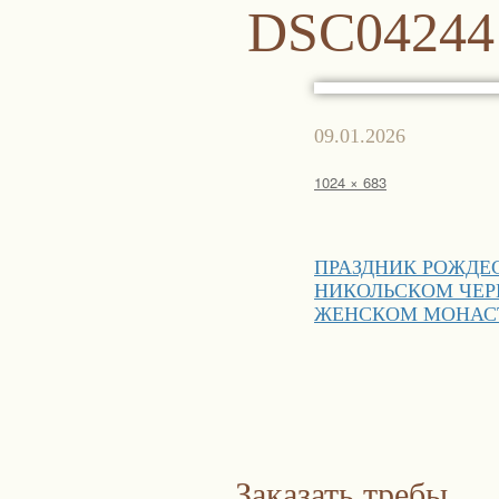
DSC04244
Опубликовано
09.01.2026
Полный
1024 × 683
размер
Навигация
ПРАЗДНИК РОЖДЕС
по
НИКОЛЬСКОМ ЧЕ
записям
ЖЕНСКОМ МОНАС
Заказать требы