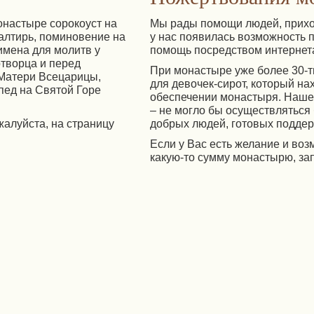
онастыре сорокоуст на
Мы рады помощи людей, прихо
алтирь, поминовение на
у нас появилась возможность
имена для молитв у
помощь посредством интернет
творца и перед
При монастыре уже более 30-т
Матери Всецарицы,
для девочек-сирот, который на
пед на Святой Горе
обеспечении монастыря. Наше
– не могло бы осуществляться
жалуйста, на страницу
добрых людей, готовых поддер
Если у Вас есть желание и во
какую-то сумму монастырю, за