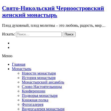
Свято-Никольский Черноостровский
женский монастырь
Плод духовный, плод молитвы – это любовь, радость, мир…
Искать:
Поиск
Меню
Главная
Монастырь
Новости монастыря
История монастыря
Монастырский ансамбль
Слово Настоятельницы
Конференции
Подворья монастыря
Книжная полка
Фотогалерея
Видеогалерея монастыря