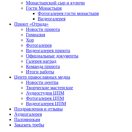
Монастырский сыр и куличи
Гости Монастыря
Фотогaлерея гости монастыря
Видеогалерея
Приют «Отрада»
Новости приюта
Гимназия
Хор
Фотогалерея
Видеогалерея приюта
Официальные документы
Галерея наград
Команда приюта
Итоги работы
Центр православных медиа
Новости центра
Творческие мастерские
Аудиостудия ЦПМ
Фотогалерея ЦПМ
Видеогалерея ЦПМ
Поздравления и отзывы
Аудиогалерея
Паломникам
Заказать требы