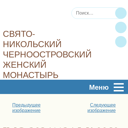
Искать:
По
СВЯТО-
НИКОЛЬСКИЙ
ЧЕРНООСТРОВСКИЙ
ЖЕНСКИЙ
МОНАСТЫРЬ
Плод духовный, плод молитвы – это любовь, радость,
Меню
мир…
Предыдущее
Следующее
изображение
изображение