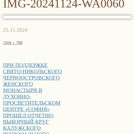
IMG-20241124-WA0060
Опубликовано
25.11.2024
Полный
1024 × 768
размер
Навигация
ПРИ ПОДДЕРЖКЕ
по
СВЯТО-НИКОЛЬСКОГО
записям
ЧЕРНООСТРОВСКОГО
ЖЕНСКОГО
МОНАСТЫРЯ В
ДУХОВНО-
ПРОСВЕТИТЕЛЬСКОМ
ЦЕНТРЕ «СОФИЯ»
ПРОШЕЛ ОТЧЕТНО-
ВЫБОРНЫЙ КРУГ
КАЛУЖСКОГО