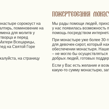
Пожертвования мона
онастыре сорокоуст на
Мы рады помощи людей, прихо
алтирь, поминовение на
у нас появилась возможность
имена для молитв у
помощь посредством интернет
творца и перед
При монастыре уже более 30-т
Матери Всецарицы,
для девочек-сирот, который на
пед на Святой Горе
обеспечении монастыря. Наше
– не могло бы осуществляться
жалуйста, на страницу
добрых людей, готовых поддер
Если у Вас есть желание и во
какую-то сумму монастырю, за