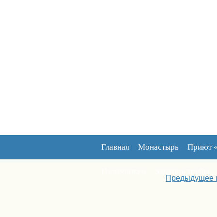
Главная
Монастырь
Приют 
Паломникам
Заказать требы
Предыдущее 