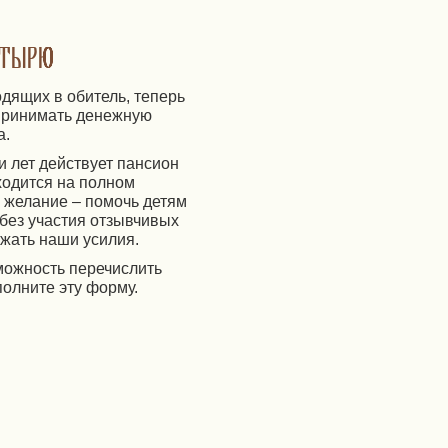
стырю
дящих в обитель, теперь
 принимать денежную
а.
и лет действует пансион
ходится на полном
 желание – помочь детям
 без участия отзывчивых
жать наши усилия.
зможность перечислить
полните эту форму.