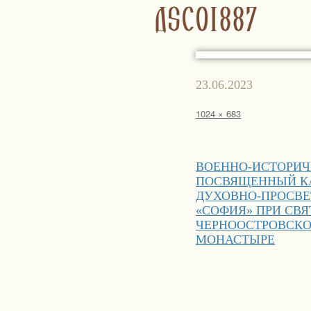
DSC01887
Опубликовано
23.06.2023
Полный
1024 × 683
размер
Навигация
ВОЕННО-ИСТОРИЧ
по
ПОСВЯЩЕННЫЙ КА
записям
ДУХОВНО-ПРОСВЕ
«СОФИЯ» ПРИ СВ
ЧЕРНООСТРОВСК
МОНАСТЫРЕ