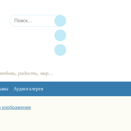
Искать:
Поиск
 любовь, радость, мир…
зывы
Аудиогалерея
 изображение