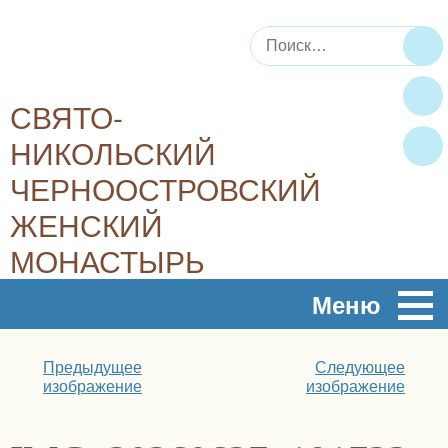
Искать:
По
СВЯТО-
НИКОЛЬСКИЙ
ЧЕРНООСТРОВСКИЙ
ЖЕНСКИЙ
МОНАСТЫРЬ
Плод духовный, плод молитвы – это любовь, радость,
Меню
мир…
Предыдущее
Следующее
изображение
изображение