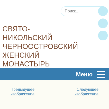
Искать:
По
СВЯТО-
НИКОЛЬСКИЙ
ЧЕРНООСТРОВСКИЙ
ЖЕНСКИЙ
МОНАСТЫРЬ
Плод духовный, плод молитвы – это любовь, радость,
Меню
мир…
Предыдущее
Следующее
изображение
изображение