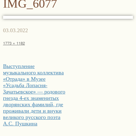
IMG_6077
Опубликовано
03.03.2022
Полный
1773 × 1182
размер
Навигация
Выступление
по
музыкального коллектива
записям
«Отрада» в Музее
«Усадьба Лопасня-
Зачатьевское» — родового
гнезда 4-ех знаменитых
дворянских фамилий, где
проживали дети и внуки
великого русского поэта
А.С. Пушкина