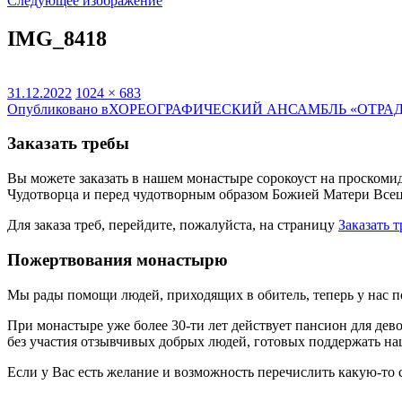
Следующее изображение
IMG_8418
Опубликовано
Полный
31.12.2022
1024 × 683
Навигация
размер
Опубликовано в
ХОРЕОГРАФИЧЕСКИЙ АНСАМБЛЬ «ОТРА
по
Заказать требы
записям
Вы можете заказать в нашем монастыре сорокоуст на проскоми
Чудотворца и перед чудотворным образом Божией Матери Всец
Для заказа треб, перейдите, пожалуйста, на страницу
Заказать 
Пожертвования монастырю
Мы рады помощи людей, приходящих в обитель, теперь у нас 
При монастыре уже более 30-ти лет действует пансион для дев
без участия отзывчивых добрых людей, готовых поддержать на
Если у Вас есть желание и возможность перечислить какую-то