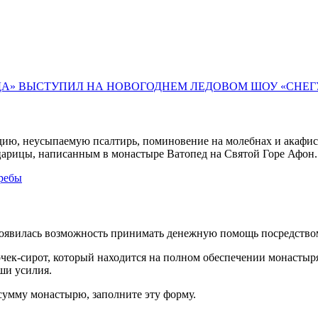
ДА» ВЫСТУПИЛ НА НОВОГОДНЕМ ЛЕДОВОМ ШОУ «СНЕ
дию, неусыпаемую псалтирь, поминовение на молебнах и акафист
арицы, написанным в монастыре Ватопед на Святой Горе Афон.
требы
появилась возможность принимать денежную помощь посредство
очек-сирот, который находится на полном обеспечении монастыр
ши усилия.
 сумму монастырю, заполните эту форму.