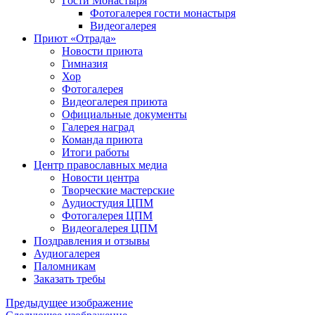
Гости Монастыря
Фотогaлерея гости монастыря
Видеогалерея
Приют «Отрада»
Новости приюта
Гимназия
Хор
Фотогалерея
Видеогалерея приюта
Официальные документы
Галерея наград
Команда приюта
Итоги работы
Центр православных медиа
Новости центра
Творческие мастерские
Аудиостудия ЦПМ
Фотогалерея ЦПМ
Видеогалерея ЦПМ
Поздравления и отзывы
Аудиогалерея
Паломникам
Заказать требы
Предыдущее изображение