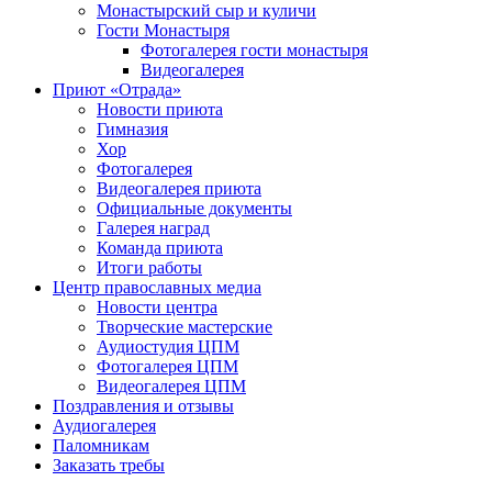
Монастырский сыр и куличи
Гости Монастыря
Фотогaлерея гости монастыря
Видеогалерея
Приют «Отрада»
Новости приюта
Гимназия
Хор
Фотогалерея
Видеогалерея приюта
Официальные документы
Галерея наград
Команда приюта
Итоги работы
Центр православных медиа
Новости центра
Творческие мастерские
Аудиостудия ЦПМ
Фотогалерея ЦПМ
Видеогалерея ЦПМ
Поздравления и отзывы
Аудиогалерея
Паломникам
Заказать требы