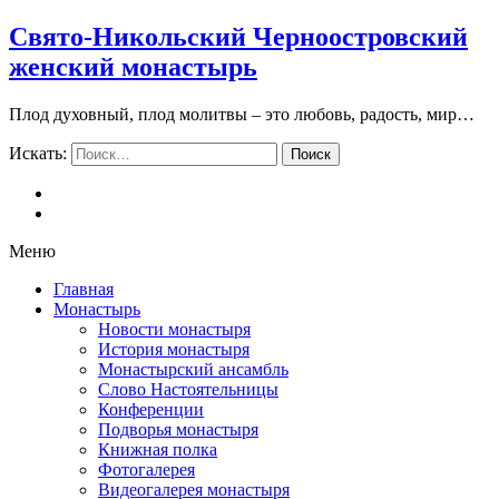
Свято-Никольский Черноостровский
женский монастырь
Плод духовный, плод молитвы – это любовь, радость, мир…
Искать:
Поиск
Меню
Главная
Монастырь
Новости монастыря
История монастыря
Монастырский ансамбль
Слово Настоятельницы
Конференции
Подворья монастыря
Книжная полка
Фотогалерея
Видеогалерея монастыря