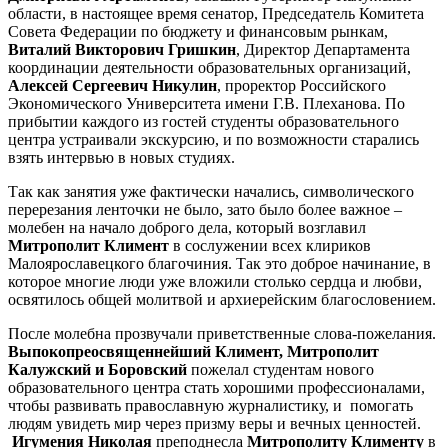
области, в настоящее время сенатор, Председатель Комитета
Совета Федерации по бюджету и финансовым рынкам,
Виталий Викторович Гришкин
, Директор Департамента
координации деятельности образовательных организаций,
Алексей Сергеевич Никулин
, проректор Российского
Экономического Университета имени Г.В. Плеханова. По
прибытии каждого из гостей студенты образовательного
центра устраивали экскурсию, и по возможности старались
взять интервью в новых студиях.
Так как занятия уже фактически начались, символического
перерезания ленточки не было, зато было более важное –
молебен на начало доброго дела, который возглавил
Митрополит Климент
в сослужении всех клириков
Малоярославецкого благочиния. Так это доброе начинание, в
которое многие люди уже вложили столько сердца и любви,
освятилось общей молитвой и архиерейским благословением.
После молебна прозвучали приветственные слова-пожелания.
Выпокопреосвященнейший Климент, Митрополит
Калужский и Боровский
пожелал студентам нового
образовательного центра стать хорошими профессионалами,
чтобы развивать православную журналистику, и помогать
людям увидеть мир через призму веры и вечных ценностей.
Игумения Николая
преподнесла
Митрополиту Клименту
в