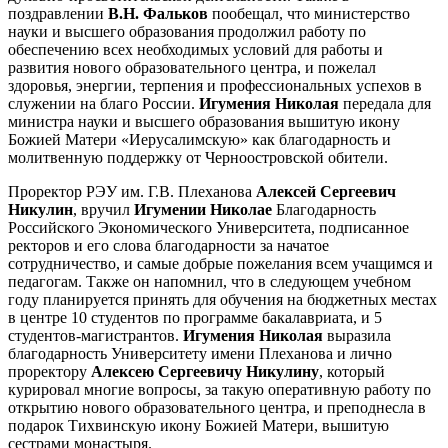
поздравлении
В.Н. Фальков
пообещал, что министерство
науки и высшего образования продолжил работу по
обеспечению всех необходимых условий для работы и
развития нового образовательного центра, и пожелал
здоровья, энергии, терпения и профессиональных успехов в
служении на благо России.
Игумения Николая
передала для
министра науки и высшего образования вышитую икону
Божией Матери «Иерусалимскую» как благодарность и
молитвенную поддержку от Черноостровской обители.
Проректор РЭУ им. Г.В. Плеханова
Алексей Сергеевич
Никулин
, вручил
Игумении Николае
Благодарность
Российского Экономического Университета, подписанное
ректоров и его слова благодарности за начатое
сотрудничество, и самые добрые пожелания всем учащимся и
педагогам. Также он напомнил, что в следующем учебном
году планируется принять для обучения на бюджетных местах
в центре 10 студентов по программе бакалавриата, и 5
студентов-магистрантов.
Игумения Николая
выразила
благодарность Университету имени Плеханова и лично
проректору
Алексею Сергеевичу Никулину
, который
курировал многие вопросы, за такую оперативную работу по
открытию нового образовательного центра, и преподнесла в
подарок Тихвинскую икону Божией Матери, вышитую
сестрами монастыря.