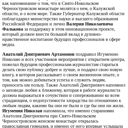
как напоминание о том, что в Свято-Никольском
Черноостровском монастыре молятся о нем, о Калужской
области, и о всем мире. Также Губернатор Калужской области
поблагодарил министерство науки и высшего образования
Российской Федерации и лично
Валерия Николаевича
Фалькова
за поддержку в этом инновационном проекте,
который должен внести большой вклад в духовно-
нравственное воспитание будущих профессионалов в сфере
медиа.
Анатолий Дмитриевич Артамонов
поздравил Игумению
Николаю и всех участников мероприятия с открытием центра,
пожелал будущим профессионалам-журналистам стараться
делать свою публику добрее и лучше, и подарил свою новую
книгу, в котором рассказывает о своем жизненном опыте, о
том, как можно добиваться успеха и служить людям,
приносить им пользу. Также Анатолий Дмитриевич напомнил
о заповеди любви к ближнему, которая в работе журналиста
должна выражаться в сочувствии и сопереживании ко всем
страдающим, о недопустимости злорадства по отношению к
любым людям, какими бы они не были и где бы они ни жили.
Игумения Николая
напомнила, что именно стараниями
Анатолия Дмитриевича при Свято-Никольском
Черноостровском женском монастыре открылась
православная гимназия, и именно от него впервые услышала