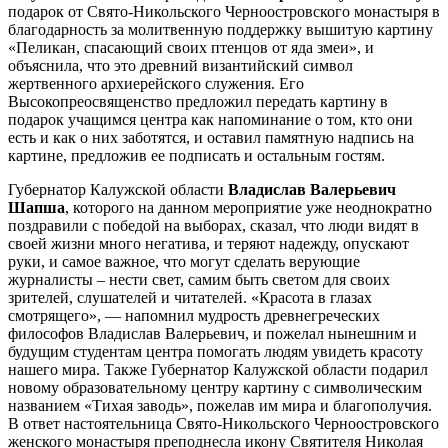
подарок от Свято-Никольского Черноостровского монастыря в
благодарность за молитвенную поддержку вышитую картину
«Пеликан, спасающий своих птенцов от яда змеи», и
объяснила, что это древний византийский символ
жертвенного архиерейского служения. Его
Высокопреосвященство предложил передать картину в
подарок учащимся центра как напоминание о том, кто они
есть и как о них заботятся, и оставил памятную надпись на
картине, предложив ее подписать и остальным гостям.
Губернатор Калужской области
Владислав Валерьевич
Шапша
, которого на данном мероприятие уже неоднократно
поздравили с победой на выборах, сказал, что люди видят в
своей жизни много негатива, и теряют надежду, опускают
руки, и самое важное, что могут сделать верующие
журналисты – нести свет, самим быть светом для своих
зрителей, слушателей и читателей. «Красота в глазах
смотрящего», — напомнил мудрость древнегреческих
философов Владислав Валерьевич, и пожелал нынешним и
будущим студентам центра помогать людям увидеть красоту
нашего мира. Также Губернатор Калужской области подарил
новому образовательному центру картину с символическим
названием «Тихая заводь», пожелав им мира и благополучия.
В ответ настоятельница Свято-Никольского Черноостровского
женского монастыря преподнесла икону Святителя Николая