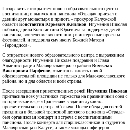
Поздравить с открытием нового образовательного центра
воспитанниц и выпускниц пансиона «Отрада» приехал и
давний друг монастыря и приюта – прокурор Калужской
области
Константин Юрьевич Жиляков
. Игумения Николая
поблагодарила Константина Юрьевича за поддержку детей
пансиона, вовлечение воспитанниц в интересные проекты
фестивалей, и подарила ему икону Божией Матери
«Герондисса».
С открытием нового образовательного центра с выражением
благодарности Игумении Николае поздравил и Глава
Администрации Малоярославецкого района
Вячеслав
Викторович Парфенов
, отметив важность новой
образовательной площадки не только для Малоярославецкого
района, но и для области и всей страны.
После завершения приветственных речей
Игумения Николая
пригласила всех участников торжества на праздничный обед с
историческое кафе «Трапезная» в здании духовно-
просветительского центра «София». После обеда для гостей
праздника в большой трапезной детского пансиона «Отрада»
был организован концерт и встреча с воспитанницами
пансиона. После концерта для старшеклассников и студентов
Малоярославца и Калуги, а также молодых офицеров