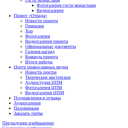
Гости Монастыря
Фотогaлерея гости монастыря
Видеогалерея
Приют «Отрада»
Новости приюта
Гимназия
Хор
Фотогалерея
Видеогалерея приюта
Официальные документы
Галерея наград
Команда приюта
Итоги работы
Центр православных медиа
Новости центра
Творческие мастерские
Аудиостудия ЦПМ
Фотогалерея ЦПМ
Видеогалерея ЦПМ
Поздравления и отзывы
Аудиогалерея
Паломникам
Заказать требы
Предыдущее изображение