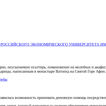
А РОССИЙСКОГО ЭКОНОМИЧЕСКОГО УНИВЕРСИТЕТА И
дию, неусыпаемую псалтирь, поминовение на молебнах и акафист
арицы, написанным в монастыре Ватопед на Святой Горе Афон.
требы
появилась возможность принимать денежную помощь посредство
очек-сирот, который находится на полном обеспечении монастыр